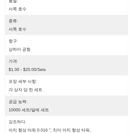
품질:
서쪽 호수
종류:
서쪽 호수
항구:
상하이 공항
가격:
$1.00 - $20.00/sets
포장 세부 사항:
각 상자 당 한 세트
공급 능력:
10000 세트/달에 세트
강조하다:
아치 형성 타워 0.016 "
, 
치아 아치 형성 타워
, 