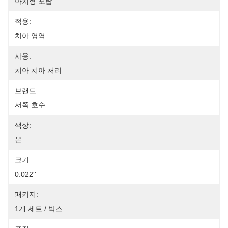
아치형 포탑
적용:
치아 영역
사용:
치아 치아 처리
브랜드:
서쪽 호수
색상:
은
크기:
0.022''
패키지:
1개 세트 / 박스