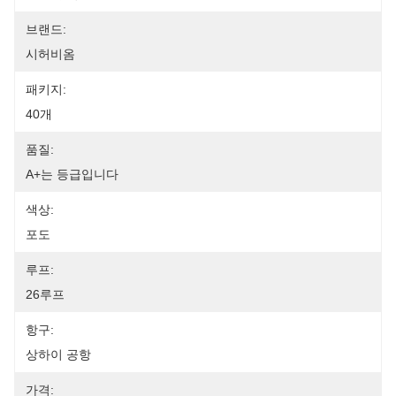
브랜드:
시허비옴
패키지:
40개
품질:
A+는 등급입니다
색상:
포도
루프:
26루프
항구:
상하이 공항
가격: