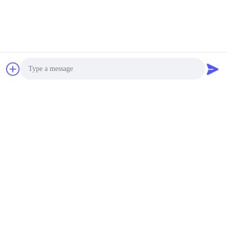
Photo
Video Call
Audio Call