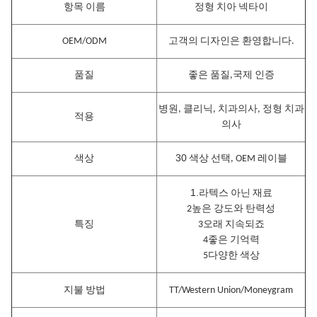
항목 이름
정형 치아 넥타이
OEM/ODM
고객의 디자인은 환영합니다.
품질
좋은 품질,국제 인증
병원, 클리닉, 치과의사, 정형 치과
적용
의사
30
색상
색상 선택, OEM 레이블
1.
라텍스 아닌 재료
2높은 강도와 탄력성
특징
3오래 지속되죠
4좋은 기억력
5다양한 색상
지불 방법
TT/Western Union/Moneygram